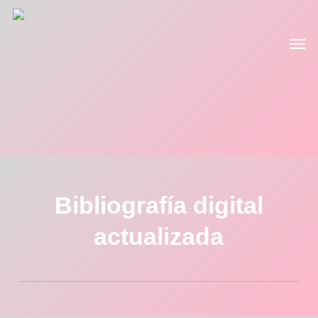
Skip
to
Men
main
content
Bibliografía digital
actualizada