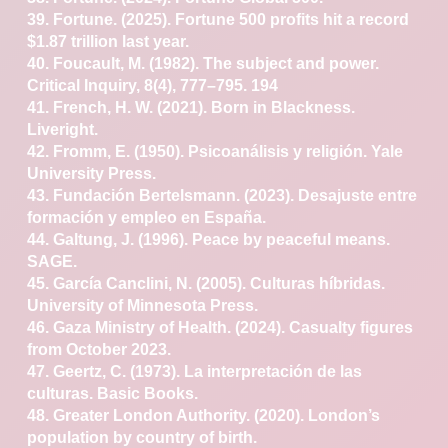
39. Fortune. (2025). Fortune 500 profits hit a record
$1.87
trillion last year.
40. Foucault, M. (1982). The subject and power.
Critical
Inquiry, 8(4), 777–795.
194
41. French, H. W. (2021). Born in Blackness.
Liveright.
42. Fromm, E. (1950). Psicoanálisis y religión. Yale
University
Press.
43. Fundación Bertelsmann. (2023). Desajuste entre
formación
y empleo en España.
44. Galtung, J. (1996). Peace by peaceful means.
SAGE.
45. García Canclini, N. (2005). Culturas híbridas.
University
of Minnesota Press.
46. Gaza Ministry of Health. (2024). Casualty figures
from
October 2023.
47. Geertz, C. (1973). La interpretación de las
culturas.
Basic Books.
48. Greater London Authority. (2020). London’s
population
by country of birth.