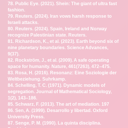
78. Public Eye. (2021). Shein: The giant of ultra fast
fashion.
79. Reuters. (2024). Iran vows harsh response to
Israeli
attacks.
80. Reuters. (2024). Spain, Ireland and Norway
recognize Palestinian
state. Reuters.
81. Richardson, K., et al. (2023). Earth beyond six of
nine
planetary boundaries. Science Advances,
9(37).
82. Rockström, J., et al. (2009). A safe operating
space for
humanity. Nature, 461(7263), 472–475.
83. Rosa, H. (2016). Resonanz: Eine Soziologie der
Weltbeziehung.
Suhrkamp.
84. Schelling, T. C. (1971). Dynamic models of
segregation.
Journal of Mathematical Sociology,
1(2), 143–186.
85. Schwarz, F. (2013). The art of mediation.
197
86. Sen, A. (1999). Desarrollo y libertad. Oxford
University
Press.
87. Senge, P. M. (1990). La quinta disciplina.