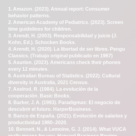
1. Amazon. (2023). Annual report: Consumer
behavior
patterns.
2. American Academy of Pediatrics. (2023). Screen
time
guidelines for children.
3. Arendt, H. (2003). Responsabilidad y juicio (J.
Kohn,
Ed.). Schocken Books.
4. Arendt, H. (2020). La libertad de ser libres. Pengu
Classics. (Trabajo original publicado en 1967)
5. Asurion. (2023). Americans check their phones
every
12 minutes.
6. Australian Bureau of Statistics. (2022). Cultural
diversity
in Australia, 2021 Census.
7. Axelrod, R. (1984). La evolución de la
cooperación.
Basic Books.
8. Barker, J. A. (1993). Paradigmas: El negocio de
descubrir
el futuro. HarperBusiness.
9. Banco de España. (2021). Evolución de salarios y
productividad
1980–2020.
10. Bennett, N., & Lemoine, G. J. (2014). What VUCA
really means for you. Harvard Business Review.