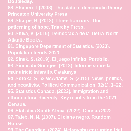
Doubleday.
88. Shapiro, I. (2003). The state of democratic theory.
Princeton University Press.
89. Sharpe, B. (2013). Three horizons: The
patterning of
hope. Triarchy Press.
90. Shiva, V. (2016). Democracia de la Tierra. North
Atlantic
Books.
91. Singapore Department of Statistics. (2023).
Population
trends 2023.
92. Sinek, S. (2019). El juego infinito. Portfolio.
93. Síndic de Greuges. (2013). Informe sobre la
malnutrició
infantil a Catalunya.
94. Soroka, S., & McAdams, S. (2015). News, politics,
and
negativity. Political Communication, 32(1), 1–22.
95. Statistics Canada. (2022). Immigration and
ethnocultural
diversity: Key results from the 2021
Census.
96. Statistics South Africa. (2022). Census 2022.
97. Taleb, N. N. (2007). El cisne negro. Random
House.
98. The Guardian. (2024). Netanyahu corruption trial