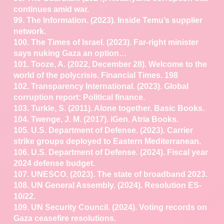
continues amid war.
99. The Information. (2023). Inside Temu’s supplier
network.
100. The Times of Israel. (2023). Far-right minister
says
nuking Gaza an option…
101. Tooze, A. (2022, December 28). Welcome to the
world of
the polycrisis. Financial Times.
198
102. Transparency International. (2023). Global
corruption
report: Political finance.
103. Turkle, S. (2011). Alone together. Basic Books.
104. Twenge, J. M. (2017). iGen. Atria Books.
105. U.S. Department of Defense. (2023). Carrier
strike
groups deployed to Eastern Mediterranean.
106. U.S. Department of Defense. (2024). Fiscal year
2024
defense budget.
107. UNESCO. (2023). The state of broadband 2023.
108. UN General Assembly. (2024). Resolution ES-
10/22.
109. UN Security Council. (2024). Voting records on
Gaza
ceasefire resolutions.