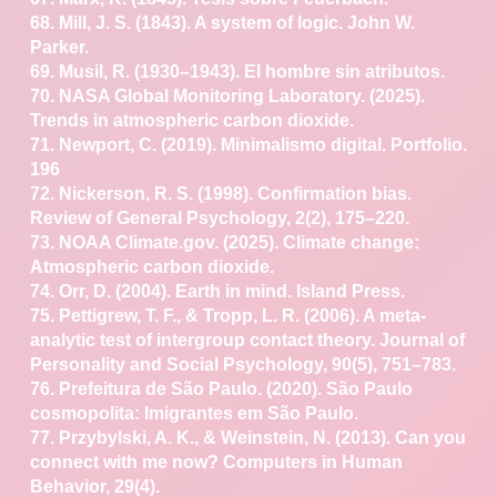
68. Mill, J. S. (1843). A system of logic. John W.
Parker.
69. Musil, R. (1930–1943). El hombre sin atributos.
70. NASA Global Monitoring Laboratory. (2025).
Trends
in atmospheric carbon dioxide.
71. Newport, C. (2019). Minimalismo digital. Portfolio.
196
72. Nickerson, R. S. (1998). Confirmation bias.
Review of
General Psychology, 2(2), 175–220.
73. NOAA Climate.gov. (2025). Climate change:
Atmospheric
carbon dioxide.
74. Orr, D. (2004). Earth in mind. Island Press.
75. Pettigrew, T. F., & Tropp, L. R. (2006). A meta-
analytic
test of intergroup contact theory. Journal of
Personality
and Social Psychology, 90(5), 751–783.
76. Prefeitura de São Paulo. (2020). São Paulo
cosmopolita:
Imigrantes em São Paulo.
77. Przybylski, A. K., & Weinstein, N. (2013). Can you
connect with me now? Computers in Human
Behavior,
29(4).