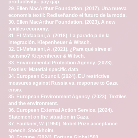
productivity–
pay gap.
29. Ellen MacArthur Foundation. (2017). Una nueva
economía textil: Rediseñando el futuro de la moda.
30. Ellen MacArthur Foundation. (2023). A new
textiles
economy.
31. El-Mafaalani, A. (2018). La paradoja de la
integración.
Kiepenheuer & Witsch.
32. El-Mafaalani, A. (2021). ¿Para qué sirve el
racismo?
Kiepenheuer & Witsch.
33. Environmental Protection Agency. (2023).
Textiles:
Material-specific data.
34. European Council. (2024). EU restrictive
measures
against Russia vs. response to Gaza
crisis.
35. European Environment Agency. (2023). Textiles
and
the environment.
36. European External Action Service. (2024).
Statement
on the situation in Gaza.
37. Faulkner, W. (1950). Nobel Prize acceptance
speech.
Stockholm.
38. Fortune. (2024). Fortune Global 500.