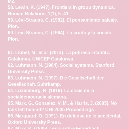
M2.
58. Lewin, K. (1947). Frontiers in group dynamics.
Human
Relations, 1(1), 5–41.
59. Lévi-Strauss, C. (1962). El pensamiento salvaje.
Plon.
60. Lévi-Strauss, C. (1964). Lo crudo y lo cocido.
Plon.
61. Llobet, M., et al. (2014). La pobresa infantil a
Catalunya.
UNICEF Catalunya.
62. Luhmann, N. (1984). Social systems. Stanford
University
Press.
63. Luhmann, N. (1997). Die Gesellschaft der
Gesellschaft.
Suhrkamp.
64. Luxemburg, R. (1919). La crisis de la
socialdemocracia
alemana.
65. Mark, G., Gonzalez, V. M., & Harris, J. (2005). No
task
left behind? CHI 2005 Proceedings.
66. Marquard, O. (1991). En defensa de lo accidental.
Oxford University Press.
67. Marx, K. (1845). Tesis sobre Feuerbach.