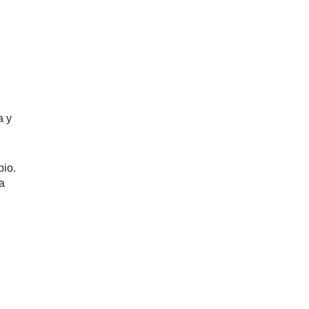
a y
bio.
a