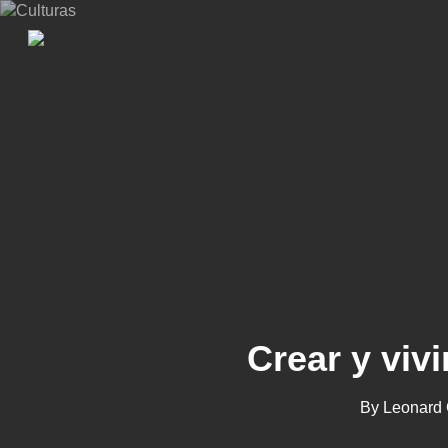
Skip
to
main
content
Crear y vivi
By
Leonard 