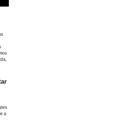
as
s
imos
uda,
tar
ales
ue a