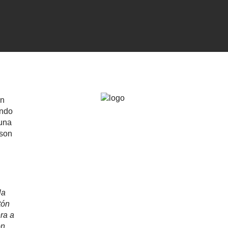
en
ando
 una
 son
la
tón
era a
ón