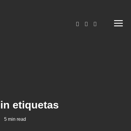
linkedin
phone
email
Menu
sin etiquetas
5 min read